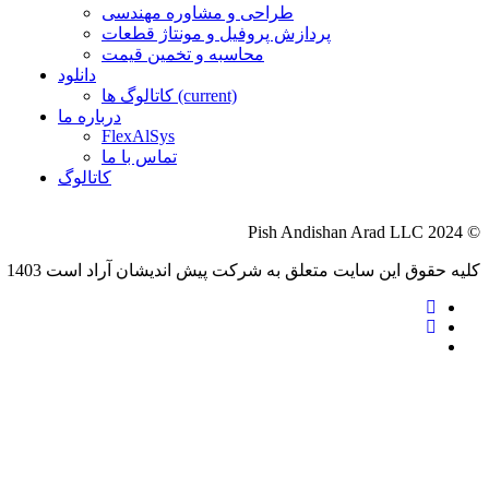
طراحی و مشاوره مهندسی
پردازش پروفيل و مونتاژ قطعات
محاسبه و تخمين قيمت
دانلود
(current)
کاتالوگ ها
درباره ما
FlexAlSys
تماس با ما
کاتالوگ
© Pish Andishan Arad LLC 2024
کليه حقوق اين سايت متعلق به شرکت پيش انديشان آراد است 1403